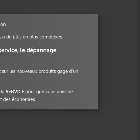
ion.
si de plus en plus complexes.
service
, le
dépannage
t sur les nouveaux produits gage d’un
 du
SERVICE
pour que vous puissiez
nt des économies.